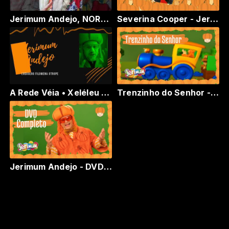
Jerimum Andejo, NORDESTINÊS, O que é Jerimum Andejo?
Severina Cooper - Jerimum Andejo
A Rede Véia • Xeléleu - Jerimum Andejo 30 anos • homenagem Ludugero Filomena Otrope
Trenzinho do Senhor - Jerimum Andejo
Jerimum Andejo - DVD Completo